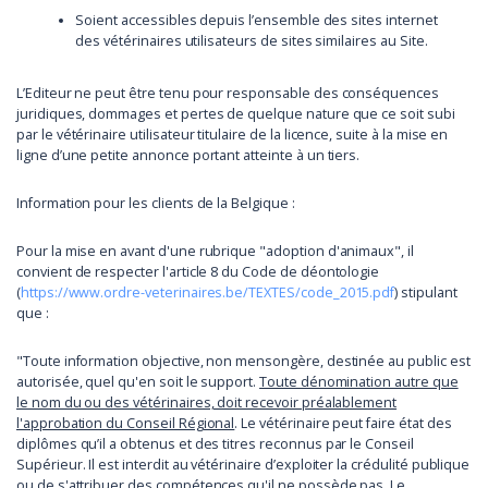
Soient accessibles depuis l’ensemble des sites internet
des vétérinaires utilisateurs de sites similaires au Site.
L’Editeur ne peut être tenu pour responsable des conséquences
juridiques, dommages et pertes de quelque nature que ce soit subi
par le vétérinaire utilisateur titulaire de la licence, suite à la mise en
ligne d’une petite annonce portant atteinte à un tiers.
Information pour les clients de la Belgique :
Pour la mise en avant d'une rubrique "adoption d'animaux", il
convient de respecter l'article 8 du Code de déontologie
(
https://www.ordre-veterinaires.be/TEXTES/code_2015.pdf
) stipulant
que :
"Toute information objective, non mensongère, destinée au public est
autorisée, quel qu'en soit le support.
Toute dénomination autre que
le nom du ou des vétérinaires, doit recevoir préalablement
l'approbation du Conseil Régional
. Le vétérinaire peut faire état des
diplômes qu’il a obtenus et des titres reconnus par le Conseil
Supérieur. Il est interdit au vétérinaire d’exploiter la crédulité publique
ou de s'attribuer des compétences qu'il ne possède pas. Le